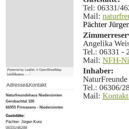
Tel: 06331/4
Mail:
naturfr
Pächter Jürge
Zimmerreser
Angelika Wei
Tel.: 06331 - 
Mail:
NFH-Ni
Inhaber:
Powered by Leaflet,
© OpenStreetMap
2 km
contributors
NaturFreunde
Adresse&Kontakt
Tel.: 06306/2
Mail:
Kontakt
Naturfreundehaus Niedersimten
Gersbachtal 100
66955 Pirmasens - Niedersimten
Gaststätte:
Pächter: Jürgen Kunz
06331/46288